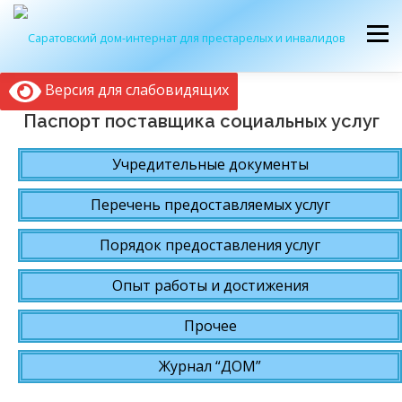
Перейти
к
Меню
содержимому
Версия для слабовидящих
ОБ УЧРЕЖДЕНИИ
ЭКСКУРСИЯ
ПРИЕМ
Паспорт поставщика социальных услуг
Учредительные документы
ЖУРНАЛ “ДОМ”
КОНТАКТЫ
Перечень предоставляемых услуг
Порядок предоставления услуг
Опыт работы и достижения
Прочее
Журнал “ДОМ”