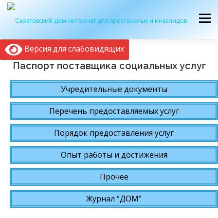
Перейти
к
Меню
содержимому
Версия для слабовидящих
ОБ УЧРЕЖДЕНИИ
ЭКСКУРСИЯ
ПРИЕМ
Паспорт поставщика социальных услуг
Учредительные документы
ЖУРНАЛ “ДОМ”
КОНТАКТЫ
Перечень предоставляемых услуг
Порядок предоставления услуг
Опыт работы и достижения
Прочее
Журнал “ДОМ”