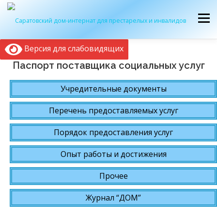
Перейти
к
Меню
содержимому
Версия для слабовидящих
ОБ УЧРЕЖДЕНИИ
ЭКСКУРСИЯ
ПРИЕМ
Паспорт поставщика социальных услуг
Учредительные документы
ЖУРНАЛ “ДОМ”
КОНТАКТЫ
Перечень предоставляемых услуг
Порядок предоставления услуг
Опыт работы и достижения
Прочее
Журнал “ДОМ”