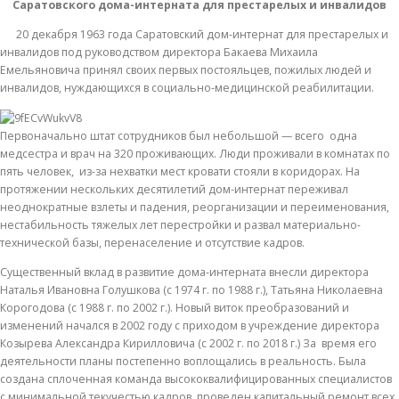
Саратовского дома-интерната для престарелых и инвалидов
20 декабря 1963 года Саратовский дом-интернат для престарелых и
инвалидов под руководством директора Бакаева Михаила
Емельяновича принял своих первых постояльцев, пожилых людей и
инвалидов, нуждающихся в социально-медицинской реабилитации.
Первоначально штат сотрудников был небольшой — всего одна
медсестра и врач на 320 проживающих. Люди проживали в комнатах по
пять человек, из-за нехватки мест кровати стояли в коридорах. На
протяжении нескольких десятилетий дом-интернат переживал
неоднократные взлеты и падения, реорганизации и переименования,
нестабильность тяжелых лет перестройки и развал материально-
технической базы, перенаселение и отсутствие кадров.
Существенный вклад в развитие дома-интерната внесли директора
Наталья Ивановна Голушкова (с 1974 г. по 1988 г.), Татьяна Николаевна
Корогодова (с 1988 г. по 2002 г.). Новый виток преобразований и
изменений начался в 2002 году с приходом в учреждение директора
Козырева Александра Кирилловича (с 2002 г. по 2018 г.) За время его
деятельности планы постепенно воплощались в реальность. Была
создана сплоченная команда высококвалифицированных специалистов
с минимальной текучестью кадров, проведен капитальный ремонт всех