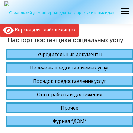
Перейти
к
Меню
содержимому
Версия для слабовидящих
ОБ УЧРЕЖДЕНИИ
ЭКСКУРСИЯ
ПРИЕМ
Паспорт поставщика социальных услуг
Учредительные документы
ЖУРНАЛ “ДОМ”
КОНТАКТЫ
Перечень предоставляемых услуг
Порядок предоставления услуг
Опыт работы и достижения
Прочее
Журнал “ДОМ”