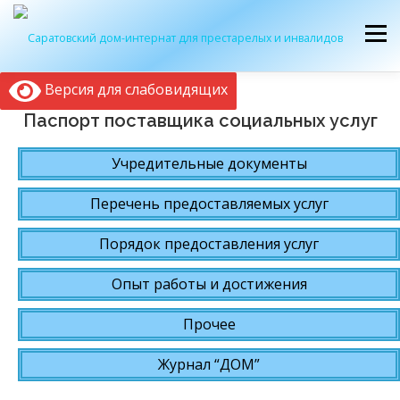
Перейти
к
Меню
содержимому
Версия для слабовидящих
ОБ УЧРЕЖДЕНИИ
ЭКСКУРСИЯ
ПРИЕМ
Паспорт поставщика социальных услуг
Учредительные документы
ЖУРНАЛ “ДОМ”
КОНТАКТЫ
Перечень предоставляемых услуг
Порядок предоставления услуг
Опыт работы и достижения
Прочее
Журнал “ДОМ”