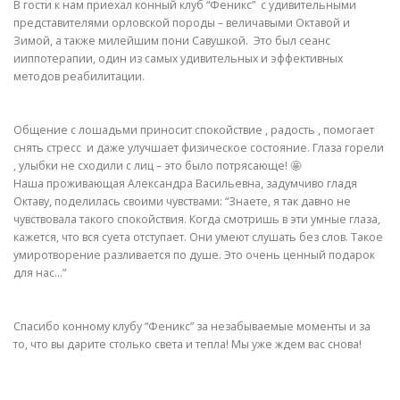
В гости к нам приехал конный клуб “Феникс” с удивительными
представителями орловской породы – величавыми Октавой и
Зимой, а также милейшим пони Савушкой. Это был сеанс
ииппотерапии, один из самых удивительных и эффективных
методов реабилитации.
Общение с лошадьми приносит спокойствие , радость , помогает
снять стресс и даже улучшает физическое состояние. Глаза горели
, улыбки не сходили с лиц – это было потрясающе! 🤩
Наша проживающая Александра Васильевна, задумчиво гладя
Октаву, поделилась своими чувствами: “Знаете, я так давно не
чувствовала такого спокойствия. Когда смотришь в эти умные глаза,
кажется, что вся суета отступает. Они умеют слушать без слов. Такое
умиротворение разливается по душе. Это очень ценный подарок
для нас…”
Спасибо конному клубу “Феникс” за незабываемые моменты и за
то, что вы дарите столько света и тепла! Мы уже ждем вас снова!