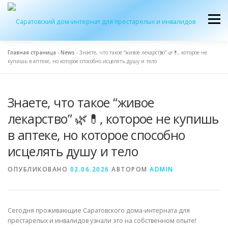
Перейти
к
Меню
содержимому
Главная страница
-
News
-
Знаете, что такое “живое лекарство” 🌿💊, которое не
купишь в аптеке, но которое способно исцелять душу и тело
ОБ УЧРЕЖДЕНИИ
ЭКСКУРСИЯ
ПРИЕМ
Знаете, что такое “живое
ЖУРНАЛ “ДОМ”
КОНТАКТЫ
лекарство” 🌿💊, которое не купишь
в аптеке, но которое способно
исцелять душу и тело
ОПУБЛИКОВАНО
02.06.2026
АВТОРОМ
ADMIN
Сегодня проживающие Саратовского дома-интерната для
престарелых и инвалидов узнали это на собственном опыте!