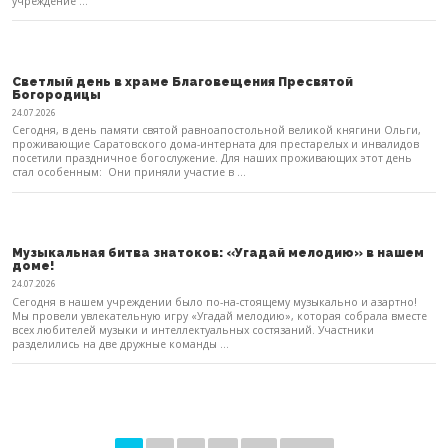
учреждение ...
Светлый день в храме Благовещения Пресвятой
Богородицы
24.07.2026
Сегодня, в день памяти святой равноапостольной великой княгини Ольги,
проживающие Саратовского дома-интерната для престарелых и инвалидов
посетили праздничное богослужение. Для наших проживающих этот день
стал особенным: Они приняли участие в ...
Музыкальная битва знатоков: «Угадай мелодию» в нашем
доме!
24.07.2026
Сегодня в нашем учреждении было по-на-стоящему музыкально и азартно!
Мы провели увлекательную игру «Угадай мелодию», которая собрала вместе
всех любителей музыки и интеллектуальных состязаний. Участники
разделились на две дружные команды ...
П
а