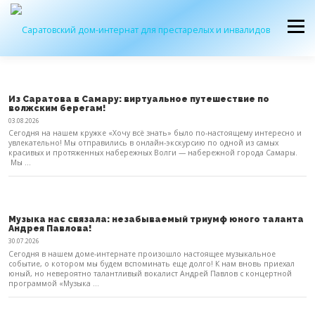
Перейти
к
Меню
содержимому
ОБ УЧРЕЖДЕНИИ
ЭКСКУРСИЯ
ПРИЕМ
Из Саратова в Самару: виртуальное путешествие по
волжским берегам!
03.08.2026
Сегодня на нашем кружке «Хочу всё знать» было по-настоящему интересно и
увлекательно! Мы отправились в онлайн-экскурсию по одной из самых
ЖУРНАЛ “ДОМ”
КОНТАКТЫ
красивых и протяженных набережных Волги — набережной города Самары.
Мы ...
Музыка нас связала: незабываемый триумф юного таланта
Андрея Павлова!
30.07.2026
Сегодня в нашем доме-интернате произошло настоящее музыкальное
событие, о котором мы будем вспоминать еще долго! К нам вновь приехал
юный, но невероятно талантливый вокалист Андрей Павлов с концертной
программой «Музыка ...