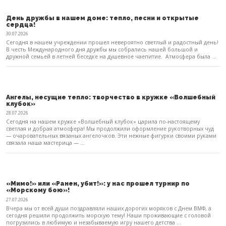
День дружбы в нашем доме: тепло, песни и открытые
сердца!
30.07.2026
Сегодня в нашем учреждении прошел невероятно светлый и радостный день!
В честь Международного дня дружбы мы собрались нашей большой и
дружной семьей в летней беседке на душевное чаепитие. Атмосфера была ...
Ангелы, несущие тепло: творчество в кружке «Волшебный
клубок»
28.07.2026
Сегодня на нашем кружке «Волшебный клубок» царила по-настоящему
светлая и добрая атмосфера! Мы продолжили оформление рукотворных чуд
— очаровательных вязаных ангелочков. Эти нежные фигурки своими руками
связала наша мастерица — ...
«Мимо!» или «Ранен, убит!»: у нас прошел турнир по
«Морскому бою»!
27.07.2026
Вчера мы от всей души поздравляли наших дорогих моряков с Днем ВМФ, а
сегодня решили продолжить морскую тему! Наши проживающие с головой
погрузились в любимую и незабываемую игру нашего детства ...