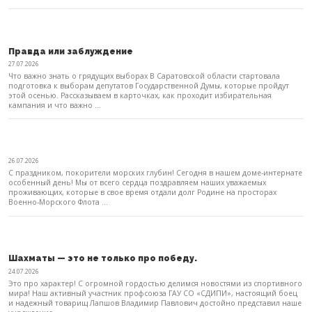
Правда или заблуждение
27.07.2026
Что важно знать о грядущих выборах В Саратовской области стартовала
подготовка к выборам депутатов Государственной Думы, которые пройдут
этой осенью. Рассказываем в карточках, как проходит избирательная
кампания и что важно ...
26.07.2026
С праздником, покорители морских глубин! Сегодня в нашем доме-интернате
особенный день! Мы от всего сердца поздравляем наших уважаемых
проживающих, которые в свое время отдали долг Родине на просторах
Военно-Морского Флота ...
Шахматы — это не только про победу.
24.07.2026
Это про характер! С огромной гордостью делимся новостями из спортивного
мира! Наш активный участник профсоюза ГАУ СО «СДИПИ», настоящий боец
и надежный товарищ Лапшов Владимир Павлович достойно представил наше