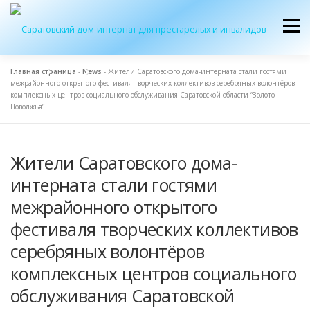
Перейти
к
Меню
содержимому
Главная страница
-
News
-
Жители Саратовского дома-интерната стали гостями
межрайонного открытого фестиваля творческих коллективов серебряных волонтёров
ОБ УЧРЕЖДЕНИИ
ЭКСКУРСИЯ
ПРИЕМ
комплексных центров социального обслуживания Саратовской области “Золото
Поволжья”
ЖУРНАЛ “ДОМ”
КОНТАКТЫ
Жители Саратовского дома-
интерната стали гостями
межрайонного открытого
фестиваля творческих коллективов
серебряных волонтёров
комплексных центров социального
обслуживания Саратовской