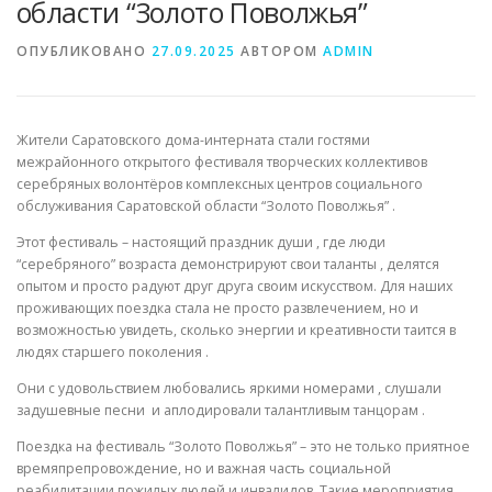
области “Золото Поволжья”
ОПУБЛИКОВАНО
27.09.2025
АВТОРОМ
ADMIN
Жители Саратовского дома-интерната стали гостями
межрайонного открытого фестиваля творческих коллективов
серебряных волонтёров комплексных центров социального
обслуживания Саратовской области “Золото Поволжья” .
Этот фестиваль – настоящий праздник души , где люди
“серебряного” возраста демонстрируют свои таланты , делятся
опытом и просто радуют друг друга своим искусством. Для наших
проживающих поездка стала не просто развлечением, но и
возможностью увидеть, сколько энергии и креативности таится в
людях старшего поколения .
Они с удовольствием любовались яркими номерами , слушали
задушевные песни и аплодировали талантливым танцорам .
Поездка на фестиваль “Золото Поволжья” – это не только приятное
времяпрепровождение, но и важная часть социальной
реабилитации пожилых людей и инвалидов. Такие мероприятия