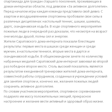
спартакиада для граждан старшего поколения, проживающих в
домах-интернатах области, под девизом «За активное долголетие».
Перед началом игры каждая команда представила свой девиз. С
азартом и воодушевлением спортсмены пробовали свои силы в
различных дисциплинах: настольный теннис, шашки, шахматы,
дартс, скандинавская ходьба. В ходе спортивного мероприятия
пожилые люди в очередной раз доказали, что несмотря на возраст
они молоды душой, полны сил и энергии.
Жители Саратовского дома-интерната показали блестящие
результаты: первые места в шашках среди женщин и среди
мужчин, в настольном теннисе, вторые места в дартсе и
скандинавской ходьбе. В общекомандном зачете по количеству
набранных медалей Саратовский дом-интернат завоевал во второй
раз победное второе место. Столь высокий показатель является
результатом ежедневной тренировки жителей дома-интерната,
совместной работы сотрудников, созданных в учреждении условий
для занятия спортом и, конечно же, желания пожилых людей
сохранить активное долголетие.
По словам участников мероприятия, спортивное соревнование
подарило им массу положительных эмоций, прекрасное
настроение и желание вести активный и здоровый образ жизни.