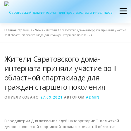
Перейти
к
Меню
содержимому
Главная страница
-
News
-
Жители Саратовского дома-интерната приняли участие
во II областной спартакиаде для граждан старшего поколения
ОБ УЧРЕЖДЕНИИ
ЭКСКУРСИЯ
ПРИЕМ
Жители Саратовского дома-
ЖУРНАЛ “ДОМ”
КОНТАКТЫ
интерната приняли участие во II
областной спартакиаде для
граждан старшего поколения
ОПУБЛИКОВАНО
27.09.2021
АВТОРОМ
ADMIN
В преддверии Дня пожилых людей на территории Энгельсской
детско-юношеской спортивной школы состоялась II областная