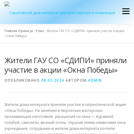
Перейти
к
Меню
содержимому
Главная страница
-
News
-
Жители ГАУ СО «СДИПИ» приняли участие в акции
«Окна Победы»
ОБ УЧРЕЖДЕНИИ
ЭКСКУРСИЯ
ПРИЕМ
Жители ГАУ СО «СДИПИ» приняли
ЖУРНАЛ “ДОМ”
КОНТАКТЫ
участие в акции «Окна Победы»
ОПУБЛИКОВАНО
08.05.2024
АВТОРОМ
ADMIN
Жители дома-интерната приняли участие в патриотической акции
«Окна Победы». На занятиях в творческих мастерских
проживающие изготовили украшения на окна — журавлей,
голубей, самолеты, вечный огонь. Украсив этими символами окна
учреждения, сотрудники и жители дома-интерната почтили