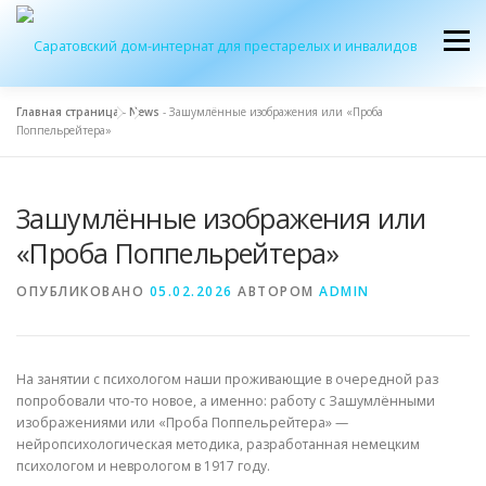
Перейти
к
Меню
содержимому
Главная страница
-
News
-
Зашумлëнные изображения или «Проба
Поппельрейтера»
ОБ УЧРЕЖДЕНИИ
ЭКСКУРСИЯ
ПРИЕМ
Зашумлëнные изображения или
ЖУРНАЛ “ДОМ”
КОНТАКТЫ
«Проба Поппельрейтера»
ОПУБЛИКОВАНО
05.02.2026
АВТОРОМ
ADMIN
На занятии с психологом наши проживающие в очередной раз
попробовали что-то новое, а именно: работу с Зашумлëнными
изображениями или «Проба Поппельрейтера» —
нейропсихологическая методика, разработанная немецким
психологом и неврологом в 1917 году.