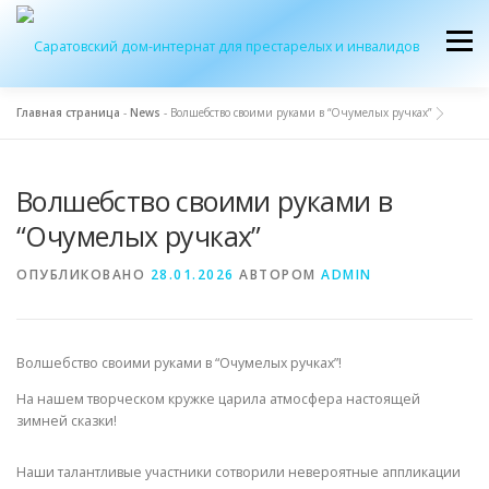
Перейти
к
Меню
содержимому
Главная страница
-
News
-
Волшебство своими руками в “Очумелых ручках”
ОБ УЧРЕЖДЕНИИ
ЭКСКУРСИЯ
ПРИЕМ
Волшебство своими руками в
“Очумелых ручках”
ЖУРНАЛ “ДОМ”
КОНТАКТЫ
ОПУБЛИКОВАНО
28.01.2026
АВТОРОМ
ADMIN
Волшебство своими руками в “Очумелых ручках”!
На нашем творческом кружке царила атмосфера настоящей
зимней сказки!
Наши талантливые участники сотворили невероятные аппликации