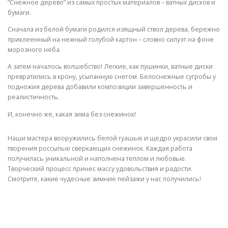
“Снежное дерево” из самых простых материалов – ватных дисков и
бумаги.
Сначала из белой бумаги родился изящный ствол дерева, бережно
приклеенный на нежный голубой картон – словно силуэт на фоне
морозного неба.
А затем началось волшебство! Легкие, как пушинки, ватные диски
превратились в крону, усыпанную снегом. Белоснежные сугробы у
подножия дерева добавили композиции завершенность и
реалистичность.
И, конечно же, какая зима без снежинок!
Наши мастера вооружились белой гуашью и щедро украсили свои
творения россыпью сверкающих снежинок. Каждая работа
получилась уникальной и наполнена теплом и любовью.
Творческий процесс принес массу удовольствия и радости.
Смотрите, какие чудесные зимние пейзажи у нас получились!