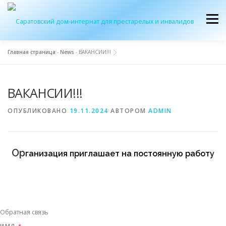
Перейти
к
Меню
содержимому
Главная страница
-
News
-
ВАКАНСИИ!!!
ОБ УЧРЕЖДЕНИИ
ЭКСКУРСИЯ
ПРИЕМ
ВАКАНСИИ!!!
ЖУРНАЛ “ДОМ”
КОНТАКТЫ
ОПУБЛИКОВАНО
19.11.2024
АВТОРОМ
ADMIN
Ор
ганизация приглашает на постоянную работу
Обратная связь
ИМЯ
*