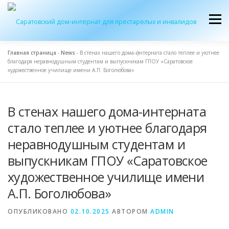
Перейти
к
Меню
содержимому
Главная страница
-
News
-
В стенах нашего дома-интерната стало теплее и уютнее
благодаря неравнодушным студентам и выпускникам ГПОУ «Саратовское
ОБ УЧРЕЖДЕНИИ
ЭКСКУРСИЯ
ПРИЕМ
художественное училище имени А.П. Боголюбова»
В стенах нашего дома-интерната
ЖУРНАЛ “ДОМ”
КОНТАКТЫ
стало теплее и уютнее благодаря
неравнодушным студентам и
выпускникам ГПОУ «Саратовское
художественное училище имени
А.П. Боголюбова»
ОПУБЛИКОВАНО
02.10.2025
АВТОРОМ
ADMIN