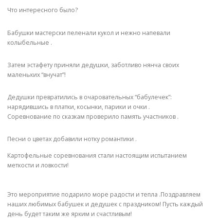
Что интересного было?
Бабушки мастерски пеленали кукол и нежно напевали
колыбельные .
Затем эстафету приняли дедушки, заботливо нянча своих
маленьких “внучат”!
Дедушки превратились в очаровательных “бабулечек”:
нарядившись в платки, косынки, парики и очки .
Соревнование по сказкам проверило память участников .
Песни о цветах добавили нотку романтики .
Картофельные соревнования стали настоящим испытанием
меткости и ловкости!
Это мероприятие подарило море радости и тепла .Поздравляем
наших любимых бабушек и дедушек с праздником! Пусть каждый
день будет таким же ярким и счастливым!