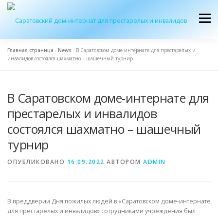
Перейти
к
Меню
содержимому
Главная страница
-
News
-
В Саратовском доме-интернате для престарелых и
инвалидов состоялся шахматно – шашечный турнир
ОБ УЧРЕЖДЕНИИ
ЭКСКУРСИЯ
ПРИЕМ
В Саратовском доме-интернате для
ЖУРНАЛ “ДОМ”
КОНТАКТЫ
престарелых и инвалидов
состоялся шахматно – шашечный
турнир
ОПУБЛИКОВАНО
16.09.2022
АВТОРОМ
ADMIN
В преддверии Дня пожилых людей в «Саратовском доме-интернате
для престарелых и инвалидов» сотрудниками учреждения был