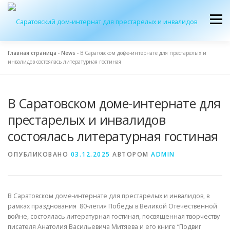
Перейти
к
Меню
содержимому
Главная страница
-
News
-
В Саратовском доме-интернате для престарелых и
инвалидов состоялась литературная гостиная
ОБ УЧРЕЖДЕНИИ
ЭКСКУРСИЯ
ПРИЕМ
В Саратовском доме-интернате для
ЖУРНАЛ “ДОМ”
КОНТАКТЫ
престарелых и инвалидов
состоялась литературная гостиная
ОПУБЛИКОВАНО
03.12.2025
АВТОРОМ
ADMIN
В Саратовском доме-интернате для престарелых и инвалидов, в
рамках празднования 80-летия Победы в Великой Отечественной
войне, состоялась литературная гостиная, посвященная творчеству
писателя Анатолия Васильевича Митяева и его книге “Подвиг