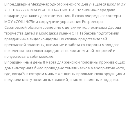
В преддверии Международного женского дня учащиеся школ МОУ
«СОШ № 77» и МАОУ «СОШ №21 им. П.А.Столыпина» передали
подарки для наших долгожительниц. В свою очередь волонтеры
МОУ «СОШ №75» и сотрудники управления Росреестра
Саратовской области совместно с детскими коллективами Дворца
творчества детей и молодежи имени О.П. Табакова подготовили
праздничные видеоконцерты. По словам представителей
прекрасной половины, внимание и забота со стороны молодого
поколения позволяют зарядиться положительной энергией и
почувствовать себя моложе.
В праздничный день 8 марта для женской половины проживающих
дома-интерната было проведено тематическое мероприятие «Что,
где, когда?» в котором милые женщины проявили свою эрудицию и
получили массу позитивных эмоций, а так же памятные подарки.