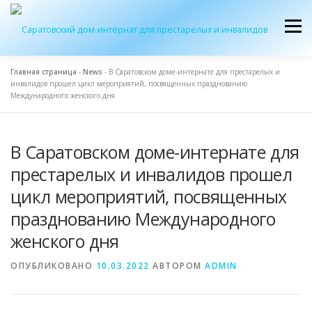
Перейти
к
Меню
содержимому
Главная страница
-
News
-
В Саратовском доме-интернате для престарелых и
инвалидов прошел цикл мероприятий, посвященных празднованию
ОБ УЧРЕЖДЕНИИ
ЭКСКУРСИЯ
ПРИЕМ
Международного женского дня
В Саратовском доме-интернате для
ЖУРНАЛ “ДОМ”
КОНТАКТЫ
престарелых и инвалидов прошел
цикл мероприятий, посвященных
празднованию Международного
женского дня
ОПУБЛИКОВАНО
10.03.2022
АВТОРОМ
ADMIN