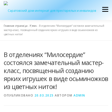
Перейти
к
Меню
содержимому
Главная страница
-
News
-
В отделениях “Милосердие” состоялся замечательный
мастер-класс, посвященный созданию ярких игрушек в виде осьминожков из
ОБ УЧРЕЖДЕНИИ
ЭКСКУРСИЯ
ПРИЕМ
цветных ниток!
В отделениях “Милосердие”
ЖУРНАЛ “ДОМ”
КОНТАКТЫ
состоялся замечательный мастер-
класс, посвященный созданию
ярких игрушек в виде осьминожков
из цветных ниток!
ОПУБЛИКОВАНО
20.03.2025
АВТОРОМ
ADMIN