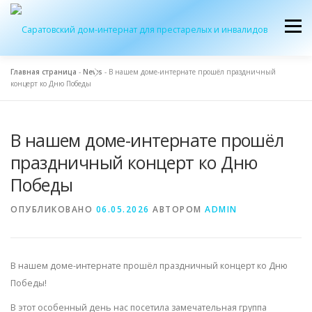
Перейти
к
Меню
содержимому
Главная страница
-
News
-
В нашем доме-интернате прошёл праздничный
концерт ко Дню Победы
ОБ УЧРЕЖДЕНИИ
ЭКСКУРСИЯ
ПРИЕМ
В нашем доме-интернате прошёл
ЖУРНАЛ “ДОМ”
КОНТАКТЫ
праздничный концерт ко Дню
Победы
ОПУБЛИКОВАНО
06.05.2026
АВТОРОМ
ADMIN
В нашем доме-интернате прошёл праздничный концерт ко Дню
Победы!
В этот особенный день нас посетила замечательная группа