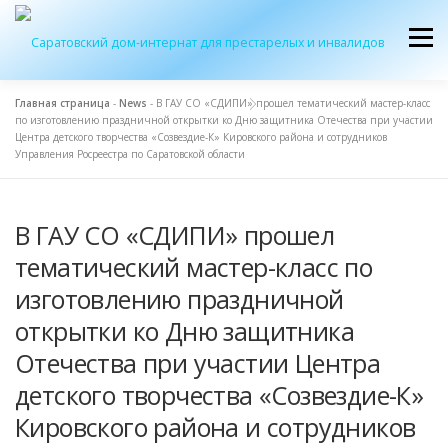
Перейти
к
Меню
содержимому
Главная страница
-
News
-
В ГАУ СО «СДИПИ» прошел тематический мастер-класс
по изготовлению праздничной открытки ко Дню защитника Отечества при участии
ОБ УЧРЕЖДЕНИИ
ЭКСКУРСИЯ
ПРИЕМ
Центра детского творчества «Созвездие-К» Кировского района и сотрудников
Управления Росреестра по Саратовской области
ЖУРНАЛ “ДОМ”
КОНТАКТЫ
В ГАУ СО «СДИПИ» прошел
тематический мастер-класс по
изготовлению праздничной
открытки ко Дню защитника
Отечества при участии Центра
детского творчества «Созвездие-К»
Кировского района и сотрудников