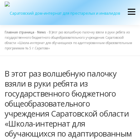
Перейти
к
Меню
содержимому
Главная страница
-
News
-
В этот раз волшебную палочку взяли в руки ребята из
государственного бюджетного общеобразовательного учреждения Саратовской
ОБ УЧРЕЖДЕНИИ
ЭКСКУРСИЯ
ПРИЕМ
области «Школа-интернат для обучающихся по адаптированным образовательным
программам № 5 г.Саратова»
ЖУРНАЛ “ДОМ”
КОНТАКТЫ
В этот раз волшебную палочку
взяли в руки ребята из
государственного бюджетного
общеобразовательного
учреждения Саратовской области
«Школа-интернат для
обучающихся по адаптированным