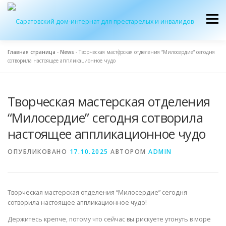
Перейти
к
Меню
содержимому
Главная страница
-
News
-
Творческая мастерская отделения “Милосердие” сегодня
сотворила настоящее аппликационное чудо
ОБ УЧРЕЖДЕНИИ
ЭКСКУРСИЯ
ПРИЕМ
Творческая мастерская отделения
ЖУРНАЛ “ДОМ”
КОНТАКТЫ
“Милосердие” сегодня сотворила
настоящее аппликационное чудо
ОПУБЛИКОВАНО
17.10.2025
АВТОРОМ
ADMIN
Творческая мастерская отделения “Милосердие” сегодня
сотворила настоящее аппликационное чудо!
Держитесь крепче, потому что сейчас вы рискуете утонуть в море