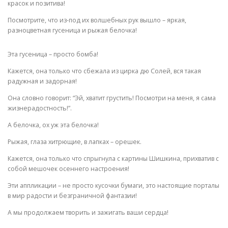
красок и позитива!
Посмотрите, что из-под их волшебных рук вышло – яркая,
разноцветная гусеница и рыжая белочка!
Эта гусеница – просто бомба!
Кажется, она только что сбежала из цирка дю Солей, вся такая
радужная и задорная!
Она словно говорит: “Эй, хватит грустить! Посмотри на меня, я сама
жизнерадостность!”.
А белочка, ох уж эта белочка!
Рыжая, глаза хитрющие, в лапках – орешек.
Кажется, она только что спрыгнула с картины Шишкина, прихватив с
собой мешочек осеннего настроения!
Эти аппликации – не просто кусочки бумаги, это настоящие порталы
в мир радости и безграничной фантазии!
А мы продолжаем творить и зажигать ваши сердца!