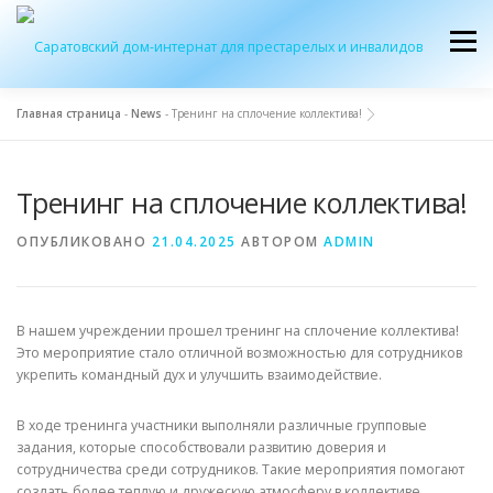
Перейти
к
Меню
содержимому
Главная страница
-
News
-
Тренинг на сплочение коллектива!
ОБ УЧРЕЖДЕНИИ
ЭКСКУРСИЯ
ПРИЕМ
Тренинг на сплочение коллектива!
ЖУРНАЛ “ДОМ”
КОНТАКТЫ
ОПУБЛИКОВАНО
21.04.2025
АВТОРОМ
ADMIN
В нашем учреждении прошел тренинг на сплочение коллектива!
Это мероприятие стало отличной возможностью для сотрудников
укрепить командный дух и улучшить взаимодействие.
В ходе тренинга участники выполняли различные групповые
задания, которые способствовали развитию доверия и
сотрудничества среди сотрудников. Такие мероприятия помогают
создать более теплую и дружескую атмосферу в коллективе.