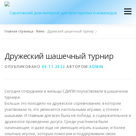
Перейти
к
Меню
содержимому
Главная страница
-
News
-
Дружеский шашечный турнир
ОБ УЧРЕЖДЕНИИ
ЭКСКУРСИЯ
ПРИЕМ
Дружеский шашечный турнир
ЖУРНАЛ “ДОМ”
КОНТАКТЫ
ОПУБЛИКОВАНО
09.11.2022
АВТОРОМ
ADMIN
Сегодня сотрудники и жильцы СДИПИ поучаствовали в шашечном
турнире.
Больше это походило на дружеское соревнование, в котором
участвовали те, кто увлекается настольными играми, а точнее –
шашками. И главным для всех была не победа, а содержательное и
дружеское проведение досуга. Среди участников были
начинающие, и даже еще не умеющие играть в шашки, и более
опытные игроки, которые помогали и поддерживали своих