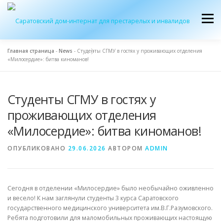
Перейти
к
Меню
содержимому
Главная страница
-
News
-
Студенты СГМУ в гостях у проживающих отделения
«Милосердие»: битва киноманов!
ОБ УЧРЕЖДЕНИИ
ЭКСКУРСИЯ
ПРИЕМ
Студенты СГМУ в гостях у
ЖУРНАЛ “ДОМ”
КОНТАКТЫ
проживающих отделения
«Милосердие»: битва киноманов!
ОПУБЛИКОВАНО
29.06.2026
АВТОРОМ
ADMIN
Сегодня в отделении «Милосердие» было необычайно оживленно
и весело! К нам заглянули студенты 3 курса Саратовского
государственного медицинского университета им.В.Г.Разумовского.
Ребята подготовили для маломобильных проживающих настоящую