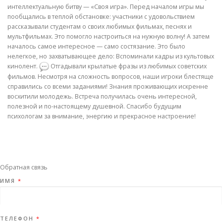
интеллектуальную битву — «Своя игра». Перед началом игры мы
пообщались в теплой обстановке: участники с удовольствием
рассказывали студентам о своих любимых фильмах, песнях и
мультфильмах. Это помогло настроиться на нужную волну! А затем
началось самое интересное — само состязание. Это было
нелегкое, но захватывающее дело: Вспоминали кадры из культовых
кинолент.
Отгадывали крылатые фразы из любимых советских
фильмов. Несмотря на сложность вопросов, наши игроки блестяще
справились со всеми заданиями! Знания проживающих искренне
восхитили молодежь. Встреча получилась очень интересной,
полезной и по-настоящему душевной. Спасибо будущим
психологам за внимание, энергию и прекрасное настроение!
Обратная связь
ИМЯ
*
ТЕЛЕФОН
*