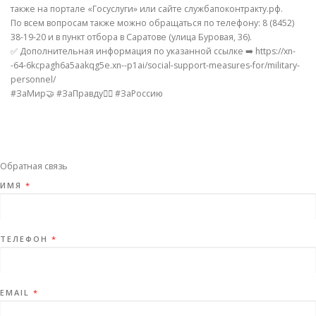
также на портале «Госуслуги» или сайте службапоконтракту.рф.
По всем вопросам также можно обращаться по телефону: 8 (8452)
38-19-20 и в пункт отбора в Саратове (улица Буровая, 36).
✅ Дополнительная информация по указанной ссылке ➡️ https://xn-
-64-6kcpagh6a5aakqg5e.xn--p1ai/social-support-measures-for/military-
personnel/
#ЗаМир🤝 #ЗаПравду✊🏻 #ЗаРоссию
Обратная связь
ИМЯ
*
ТЕЛЕФОН
*
EMAIL
*