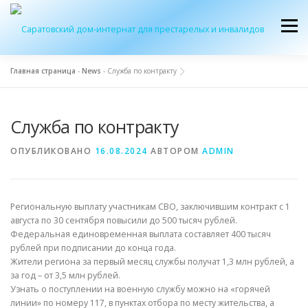
Перейти
к
Меню
содержимому
Главная страница
-
News
-
Служба по контракту
ОБ УЧРЕЖДЕНИИ
ЭКСКУРСИЯ
ПРИЕМ
Служба по контракту
ЖУРНАЛ “ДОМ”
КОНТАКТЫ
ОПУБЛИКОВАНО
16.08.2024
АВТОРОМ
ADMIN
Региональную выплату участникам СВО, заключившим контракт с 1
августа по 30 сентября повысили до 500 тысяч рублей.
Федеральная единовременная выплата составляет 400 тысяч
рублей при подписании до конца года.
Жители региона за первый месяц службы получат 1,3 млн рублей, а
за год – от 3,5 млн рублей.
Узнать о поступлении на военную службу можно на «горячей
линии» по номеру 117, в пунктах отбора по месту жительства, а