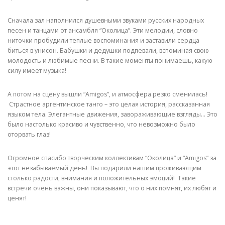
Сначала зал наполнился душевными звуками русских народных
песен и танцами от ансамбля “Околица”. Эти мелодии, словно
ниточки пробудили теплые воспоминания и заставили сердца
биться в унисон. Бабушки и дедушки подпевали, вспоминая свою
молодость и любимые песни. В такие моменты понимаешь, какую
силу имеет музыка!
А потом на сцену вышли “Amigos”, и атмосфера резко сменилась!
Страстное аргентинское танго – это целая история, рассказанная
языком тела. Элегантные движения, завораживающие взгляды… Это
было настолько красиво и чувственно, что невозможно было
оторвать глаз!
Огромное спасибо творческим коллективам “Околица” и “Amigos” за
этот незабываемый день! Вы подарили нашим проживающим
столько радости, внимания и положительных эмоций! Такие
встречи очень важны, они показывают, что о них помнят, их любят и
ценят!