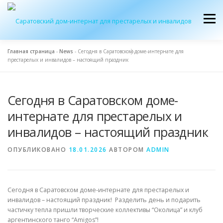
Перейти
к
Меню
содержимому
Главная страница
-
News
-
Сегодня в Саратовском доме-интернате для
престарелых и инвалидов – настоящий праздник
ОБ УЧРЕЖДЕНИИ
ЭКСКУРСИЯ
ПРИЕМ
Сегодня в Саратовском доме-
ЖУРНАЛ “ДОМ”
КОНТАКТЫ
интернате для престарелых и
инвалидов – настоящий праздник
ОПУБЛИКОВАНО
18.01.2026
АВТОРОМ
ADMIN
Сегодня в Саратовском доме-интернате для престарелых и
инвалидов – настоящий праздник! Разделить день и подарить
частичку тепла пришли творческие коллективы “Околица” и клуб
аргентинского танго “Amigos”!