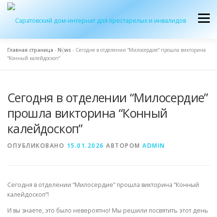
Перейти
к
Меню
содержимому
Главная страница
-
News
-
Сегодня в отделении “Милосердие” прошла викторина
“Конный калейдоскоп”
ОБ УЧРЕЖДЕНИИ
ЭКСКУРСИЯ
ПРИЕМ
Сегодня в отделении “Милосердие”
ЖУРНАЛ “ДОМ”
КОНТАКТЫ
прошла викторина “Конный
калейдоскоп”
ОПУБЛИКОВАНО
15.01.2026
АВТОРОМ
ADMIN
Сегодня в отделении “Милосердие” прошла викторина “Конный
калейдоскоп”!
И вы знаете, это было невероятно! Мы решили посвятить этот день