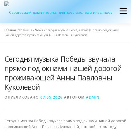
Перейти
к
Меню
содержимому
Главная страница
-
News
-
Сегодня музыка Победы звучала прямо под окнами
нашей дорогой проживающей Анны Павловны Куколевой
ОБ УЧРЕЖДЕНИИ
ЭКСКУРСИЯ
ПРИЕМ
Сегодня музыка Победы звучала
ЖУРНАЛ “ДОМ”
КОНТАКТЫ
прямо под окнами нашей дорогой
проживающей Анны Павловны
Куколевой
ОПУБЛИКОВАНО
07.05.2026
АВТОРОМ
ADMIN
Сегодня музыка Победы звучала прямо под окнами нашей дорогой
проживающей Анны Павловны Куколевой, которой в этом году