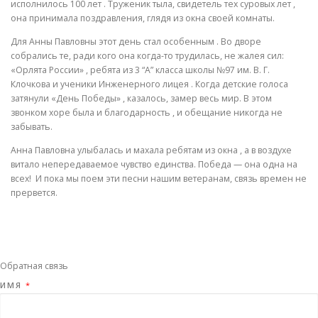
исполнилось 100 лет . Труженик тыла, свидетель тех суровых лет ,
она принимала поздравления, глядя из окна своей комнаты.
Для Анны Павловны этот день стал особенным . Во дворе
собрались те, ради кого она когда-то трудилась, не жалея сил:
«Орлята России» , ребята из 3 “А” класса школы №97 им. В. Г.
Клочкова и ученики Инженерного лицея . Когда детские голоса
затянули «День Победы» , казалось, замер весь мир. В этом
звонком хоре была и благодарность , и обещание никогда не
забывать.
Анна Павловна улыбалась и махала ребятам из окна , а в воздухе
витало непередаваемое чувство единства. Победа — она одна на
всех! И пока мы поем эти песни нашим ветеранам, связь времен не
прервется.
Обратная связь
ИМЯ
*