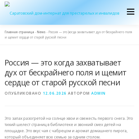
Перейти
к
Меню
содержимому
Главная страница
-
News
-
Россия — это когда захватывает дух от бескрайнего поля
и щемит сердце от старой русской песни
ОБ УЧРЕЖДЕНИИ
ЭКСКУРСИЯ
ПРИЕМ
Россия — это когда захватывает
ЖУРНАЛ “ДОМ”
КОНТАКТЫ
дух от бескрайнего поля и щемит
сердце от старой русской песни
ОПУБЛИКОВАНО
12.06.2026
АВТОРОМ
ADMIN
Это запах разогретой на солнце хвои и свежесть первого снега. Это
тихий шелест страниц в библиотеке и звонкий смех детей на
площадке. Это вкус чая с чабрецом и аромат домашнего пирога,
который объединяет всю семью за одним столом.