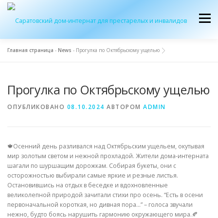
Перейти
к
Меню
содержимому
Главная страница
-
News
-
Прогулка по Октябрьскому ущелью
ОБ УЧРЕЖДЕНИИ
ЭКСКУРСИЯ
ПРИЕМ
Прогулка по Октябрьскому ущелью
ЖУРНАЛ “ДОМ”
КОНТАКТЫ
ОПУБЛИКОВАНО
08.10.2024
АВТОРОМ
ADMIN
🍁Осенний день разливался над Октябрьским ущельем, окутывая
мир золотым светом и нежной прохладой. Жители дома-интерната
шагали по шуршащим дорожкам. Собирая букеты, они с
осторожностью выбирали самые яркие и резные листья.
Остановившись на отдых в беседке и вдохновленные
великолепной природой зачитали стихи про осень. “Есть в осени
первоначальной короткая, но дивная пора…” – голоса звучали
нежно, будто боясь нарушить гармонию окружающего мира.🍂