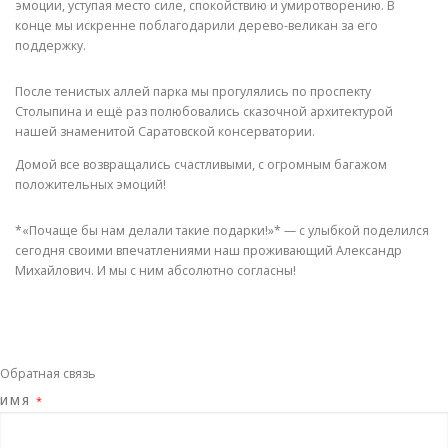
эмоции, уступая место силе, спокойствию и умиротворению. В
конце мы искренне поблагодарили дерево-великан за его
поддержку.
После тенистых аллей парка мы прогулялись по проспекту
Столыпина и ещё раз полюбовались сказочной архитектурой
нашей знаменитой Саратовской консерватории.
Домой все возвращались счастливыми, с огромным багажом
положительных эмоций!
*«Почаще бы нам делали такие подарки!»* — с улыбкой поделился
сегодня своими впечатлениями наш проживающий Александр
Михайлович. И мы с ним абсолютно согласны!
Обратная связь
ИМЯ
*