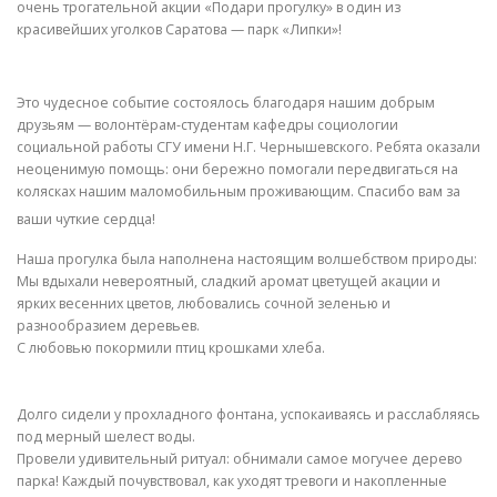
очень трогательной акции «Подари прогулку» в один из
красивейших уголков Саратова — парк «Липки»!
Это чудесное событие состоялось благодаря нашим добрым
друзьям — волонтёрам-студентам кафедры социологии
социальной работы СГУ имени Н.Г. Чернышевского. Ребята оказали
неоценимую помощь: они бережно помогали передвигаться на
колясках нашим маломобильным проживающим. Спасибо вам за
ваши чуткие сердца!
Наша прогулка была наполнена настоящим волшебством природы:
Мы вдыхали невероятный, сладкий аромат цветущей акации и
ярких весенних цветов, любовались сочной зеленью и
разнообразием деревьев.
С любовью покормили птиц крошками хлеба.
Долго сидели у прохладного фонтана, успокаиваясь и расслабляясь
под мерный шелест воды.
Провели удивительный ритуал: обнимали самое могучее дерево
парка! Каждый почувствовал, как уходят тревоги и накопленные