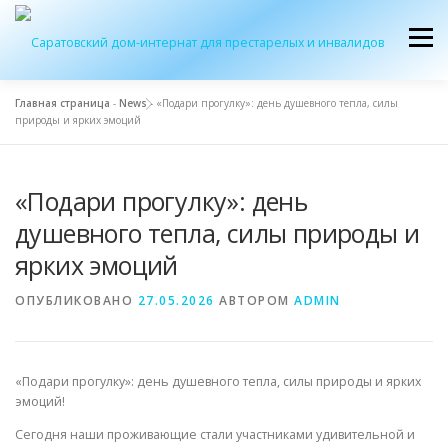
Перейти
к
Меню
содержимому
Главная страница
-
News
-
«Подари прогулку»: день душевного тепла, силы
природы и ярких эмоций
ОБ УЧРЕЖДЕНИИ
ЭКСКУРСИЯ
ПРИЕМ
«Подари прогулку»: день
ЖУРНАЛ “ДОМ”
КОНТАКТЫ
душевного тепла, силы природы и
ярких эмоций
ОПУБЛИКОВАНО
27.05.2026
АВТОРОМ
ADMIN
«Подари прогулку»: день душевного тепла, силы природы и ярких
эмоций!
Сегодня наши проживающие стали участниками удивительной и