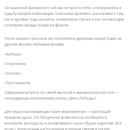
За чашечкой ароматного чая мы не просто пели, а погружались в
судьбу каждой композиции. Участники делились рассказами о том,
как в суровые годы писались знаменитые строки и как эти мелодии
согревали сердца солдат на фронте.
После каждого рассказа зал наполнялся дружным хором! Один за
другим звучали любимые мотивы:
«Катюша»
«Смуглянка»
«Огонёк»
«Три танкиста»
Завершили встречу на самой высокой и эмоциональной ноте —
легендарным исполнением песни «День Победы»!
Для наших проживающих такие мероприятия — настоящий
праздник души. Это бесценная возможность пообщаться,
вспомнить молодость и почувствовать наше общее единство. Все
ушли с прекрасным настроением и теплым светом в глазах!