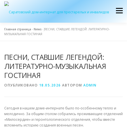
Перейти
к
Меню
содержимому
Главная страница
-
News
-
ПЕСНИ, СТАВШИЕ ЛЕГЕНДОЙ: ЛИТЕРАТУРНО-
МУЗЫКАЛЬНАЯ ГОСТИНАЯ
ОБ УЧРЕЖДЕНИИ
ЭКСКУРСИЯ
ПРИЕМ
ПЕСНИ, СТАВШИЕ ЛЕГЕНДОЙ:
ЖУРНАЛ “ДОМ”
КОНТАКТЫ
ЛИТЕРАТУРНО-МУЗЫКАЛЬНАЯ
ГОСТИНАЯ
ОПУБЛИКОВАНО
18.05.2026
АВТОРОМ
ADMIN
Сегодня в нашем доме-интернате было по-особенному тепло и
мелодично. За общим столом собрались проживающие отделений
«Милосердие» и геронтологического отделения, чтобы вместе
вспомнить историю создания военных песен.