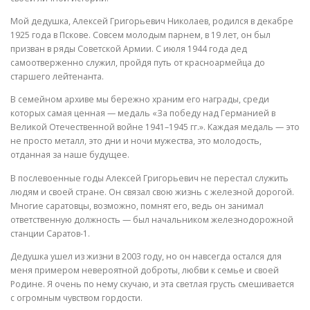
Мой дедушка, Алексей Григорьевич Николаев, родился в декабре
1925 года в Пскове. Совсем молодым парнем, в 19 лет, он был
призван в ряды Советской Армии. С июля 1944 года дед
самоотверженно служил, пройдя путь от красноармейца до
старшего лейтенанта.
В семейном архиве мы бережно храним его награды, среди
которых самая ценная — медаль «За победу над Германией в
Великой Отечественной войне 1941–1945 гг.». Каждая медаль — это
не просто металл, это дни и ночи мужества, это молодость,
отданная за наше будущее.
В послевоенные годы Алексей Григорьевич не перестал служить
людям и своей стране. Он связал свою жизнь с железной дорогой.
Многие саратовцы, возможно, помнят его, ведь он занимал
ответственную должность — был начальником железнодорожной
станции Саратов-1.
Дедушка ушел из жизни в 2003 году, но он навсегда остался для
меня примером невероятной доброты, любви к семье и своей
Родине. Я очень по нему скучаю, и эта светлая грусть смешивается
с огромным чувством гордости.