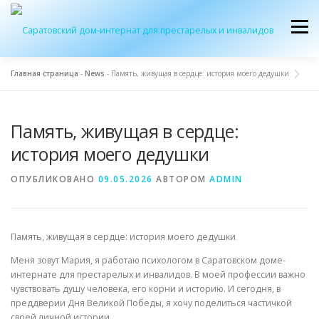
Перейти
к
Меню
содержимому
Главная страница
-
News
-
Память, живущая в сердце: история моего дедушки
ОБ УЧРЕЖДЕНИИ
ЭКСКУРСИЯ
ПРИЕМ
Память, живущая в сердце:
история моего дедушки
ЖУРНАЛ “ДОМ”
КОНТАКТЫ
ОПУБЛИКОВАНО
09.05.2026
АВТОРОМ
ADMIN
Память, живущая в сердце: история моего дедушки
Меня зовут Мария, я работаю психологом в Саратовском доме-
интернате для престарелых и инвалидов. В моей профессии важно
чувствовать душу человека, его корни и историю. И сегодня, в
преддверии Дня Великой Победы, я хочу поделиться частичкой
своей личной истории.