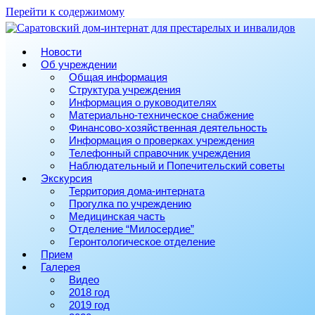
Перейти к содержимому
Новости
Об учреждении
Общая информация
Структура учреждения
Информация о руководителях
Материально-техническое снабжение
Финансово-хозяйственная деятельность
Информация о проверках учреждения
Телефонный справочник учреждения
Наблюдательный и Попечительский советы
Экскурсия
Территория дома-интерната
Прогулка по учреждению
Медицинская часть
Отделение “Милосердие”
Геронтологическое отделение
Прием
Галерея
Видео
2018 год
2019 год