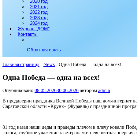
2020 год
2021 год
2022 год
2023 год
2024 год
Журнал “ДОМ”
Контакты
Обратная связь
Главная страница
-
News
-
Одна Победа — одна на всех!
Одна Победа — одна на всех!
Опубликовано
08.05.2026
30.06.2026
автором
admin
В преддверии праздника Великой Победы наш дом-интернат н
Саратовской области «Крунк» (Журавль) с праздничной прогр
81 год назад наши деды и прадеды плечом к плечу ковали Побе
голоса, глубокое уважение к ветеранам и невероятная энерг