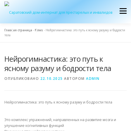
Перейти
к
Меню
содержимому
Главная страница
-
News
-
Нейрогимнастика: это путь к ясному разуму и бодрости
тела
ОБ УЧРЕЖДЕНИИ
ЭКСКУРСИЯ
ПРИЕМ
Нейрогимнастика: это путь к
ЖУРНАЛ “ДОМ”
КОНТАКТЫ
ясному разуму и бодрости тела
ОПУБЛИКОВАНО
22.10.2025
АВТОРОМ
ADMIN
Нейрогимнастика: это путь к ясному разуму и бодрости тела
Это комплекс упражнений, направленных на развитие мозга и
улучшение когнитивных функций