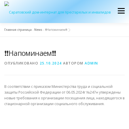
Перейти
к
Меню
содержимому
Главная страница
-
News
-
❗️❗️Напоминаем❗️❗️
ОБ УЧРЕЖДЕНИИ
ЭКСКУРСИЯ
ПРИЕМ
❗️❗️Напоминаем❗️❗️
ЖУРНАЛ “ДОМ”
КОНТАКТЫ
ОПУБЛИКОВАНО
25.10.2024
АВТОРОМ
ADMIN
В соответствии с приказом Министерства труда и социальной
защиты Российской Федерации от 06.05.2024г №247н утверждены
новые требования к организации посещения лица, находящегося в
стационарной организации социального обслуживания.