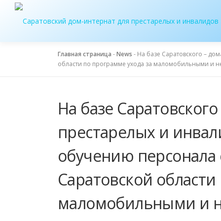
Перейти
к
содержимому
Главная страница
-
News
-
На базе Саратовского – до
области по программе ухода за маломобильными и 
На базе Саратовского
престарелых и инвал
обучению персонала
Саратовской области 
маломобильными и 