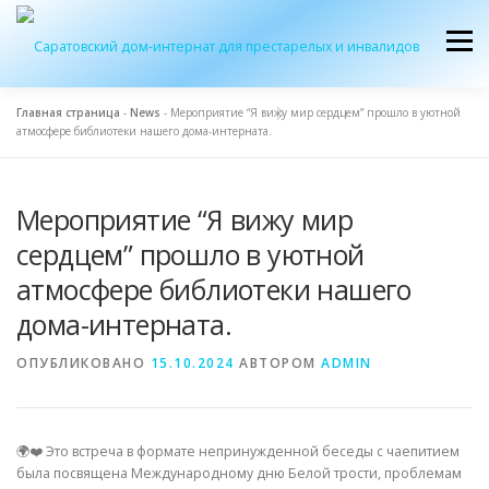
Перейти
к
Меню
содержимому
Главная страница
-
News
-
Мероприятие “Я вижу мир сердцем” прошло в уютной
атмосфере библиотеки нашего дома-интерната.
ОБ УЧРЕЖДЕНИИ
ЭКСКУРСИЯ
ПРИЕМ
Мероприятие “Я вижу мир
ЖУРНАЛ “ДОМ”
КОНТАКТЫ
сердцем” прошло в уютной
атмосфере библиотеки нашего
дома-интерната.
ОПУБЛИКОВАНО
15.10.2024
АВТОРОМ
ADMIN
🌍❤️ Это встреча в формате непринужденной беседы с чаепитием
была посвящена Международному дню Белой трости, проблемам