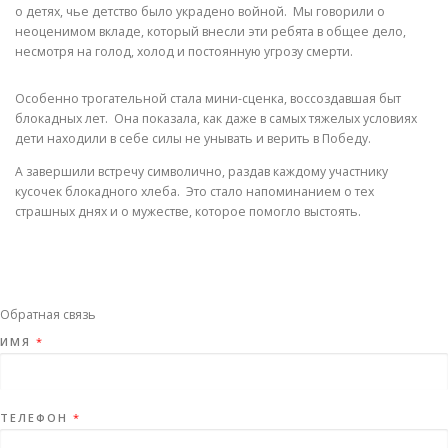
о детях, чье детство было украдено войной. Мы говорили о
неоценимом вкладе, который внесли эти ребята в общее дело,
несмотря на голод, холод и постоянную угрозу смерти.
Особенно трогательной стала мини-сценка, воссоздавшая быт
блокадных лет. Она показала, как даже в самых тяжелых условиях
дети находили в себе силы не унывать и верить в Победу.
А завершили встречу символично, раздав каждому участнику
кусочек блокадного хлеба. Это стало напоминанием о тех
страшных днях и о мужестве, которое помогло выстоять.
Обратная связь
ИМЯ
*
ТЕЛЕФОН
*