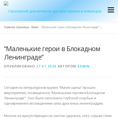
Перейти
к
Меню
содержимому
Главная страница
-
News
-
“Маленькие герои в Блокадном Ленинграде”
ОБ УЧРЕЖДЕНИИ
ЭКСКУРСИЯ
ПРИЕМ
“Маленькие герои в Блокадном
Ленинграде”
ЖУРНАЛ “ДОМ”
КОНТАКТЫ
ОПУБЛИКОВАНО
27.01.2026
АВТОРОМ
ADMIN
Сегодня на литературном кружке “Магия сцены” прошло
мероприятие, посвященное “Маленьким героям в Блокадном
Ленинграде”. Оно было наполнено глубокой скорбью и
одновременно восхищением силы духа юных ленинградцев.
Многие из присутствующих не смогли сдержать слез, слушая стихи