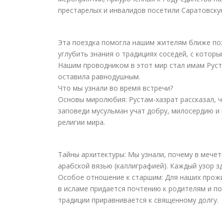
престарелых и инвалидов посетили Саратовск
Эта поездка помогла нашим жителям ближе поз
углубить знания о традициях соседей, с котор
Нашим проводником в этот мир стал имам Руст
оставила равнодушным.
Что мы узнали во время встречи?
Основы миролюбия: Рустам-хазрат рассказал, ч
заповеди мусульман учат добру, милосердию 
религии мира.
Тайны архитектуры: Мы узнали, почему в мече
арабской вязью (каллиграфией). Каждый узор з
Особое отношение к старшим: Для наших прож
в исламе придается почтению к родителям и п
традиции приравнивается к священному долгу.