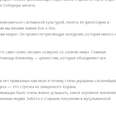
ую Соборную мечеть.
накомиться с исламской культурой, понять её философию и
ыми мы веками живем бок о бок.
ам-хазрат. Он провел потрясающую экскурсию, которая никого 
то само слово «ислам» созвучно со словом «мир». Главные
и помощи ближнему — ценностям, которые объединяют все
ти нет привычных нам икон и почему стены украшены сложнейше
десь — это строчка из священного Корана.
ивающих было очень важно услышать, какое огромное значение
ожилым людям. Забота о старшем поколении в мусульманской