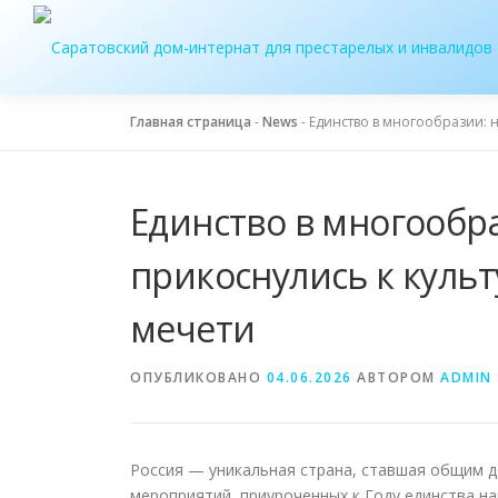
Перейти
к
содержимому
Главная страница
-
News
-
Единство в многообразии: 
Единство в многооб
прикоснулись к куль
мечети
ОПУБЛИКОВАНО
04.06.2026
АВТОРОМ
ADMIN
Россия — уникальная страна, ставшая общим до
мероприятий, приуроченных к Году единства н