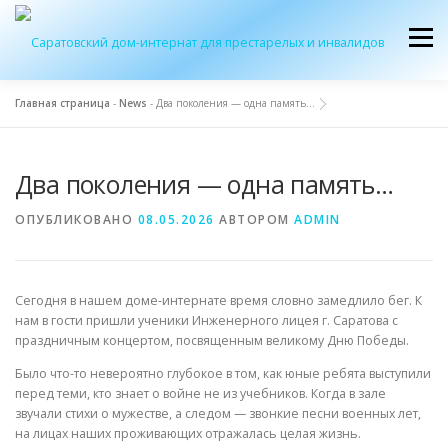
Перейти
к
Меню
содержимому
Главная страница
-
News
-
Два поколения — одна память…
ОБ УЧРЕЖДЕНИИ
ЭКСКУРСИЯ
ПРИЕМ
Два поколения — одна память…
ЖУРНАЛ “ДОМ”
КОНТАКТЫ
ОПУБЛИКОВАНО
08.05.2026
АВТОРОМ
ADMIN
Сегодня в нашем доме-интернате время словно замедлило бег. К
нам в гости пришли ученики Инженерного лицея г. Саратова с
праздничным концертом, посвященным великому Дню Победы.
Было что-то невероятно глубокое в том, как юные ребята выступили
перед теми, кто знает о войне не из учебников. Когда в зале
звучали стихи о мужестве, а следом — звонкие песни военных лет,
на лицах наших проживающих отражалась целая жизнь.