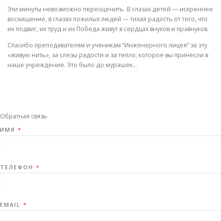
Эти минуты невозможно переоценить. В глазах детей — искреннее
восхищение, в глазах пожилых людей — тихая радость от того, что
их подвиг, их труд и их Победа живут в сердцах внуков и правнуков.
Спасибо преподавателям и ученикам “Инженерного лицея” за эту
«живую нить», за слезы радости и за тепло, которое вы принесли в
наше учреждение. Это было до мурашек…
Обратная связь
ИМЯ
*
ТЕЛЕФОН
*
EMAIL
*