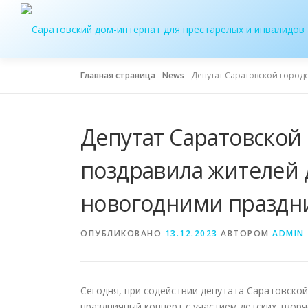
Перейти
к
содержимому
Главная страница
-
News
-
Депутат Саратовской город
Депутат Саратовской
поздравила жителей 
новогодними праздн
ОПУБЛИКОВАНО
13.12.2023
АВТОРОМ
ADMIN
Сегодня, при содействии депутата Саратовско
праздничный концерт с участием детских твор