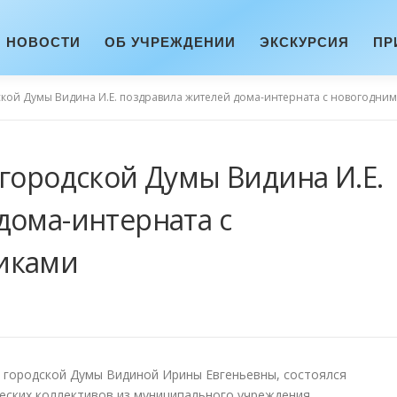
НОВОСТИ
ОБ УЧРЕЖДЕНИИ
ЭКСКУРСИЯ
ПР
ской Думы Видина И.Е. поздравила жителей дома-интерната с новогодни
 городской Думы Видина И.Е.
дома-интерната с
иками
й городской Думы Видиной Ирины Евгеньевны, состоялся
ческих коллективов из муниципального учреждения