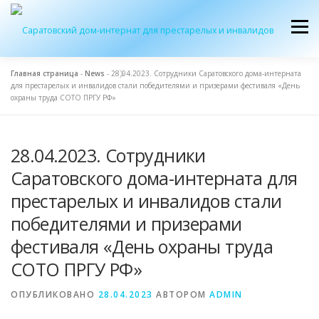
Перейти
к
Меню
содержимому
Главная страница
-
News
-
28.04.2023. Сотрудники Саратовского дома-интерната
для престарелых и инвалидов стали победителями и призерами фестиваля «День
ОБ УЧРЕЖДЕНИИ
ЭКСКУРСИЯ
ПРИЕМ
охраны труда СОТО ПРГУ РФ»
28.04.2023. Сотрудники
ЖУРНАЛ “ДОМ”
КОНТАКТЫ
Саратовского дома-интерната для
престарелых и инвалидов стали
победителями и призерами
фестиваля «День охраны труда
СОТО ПРГУ РФ»
ОПУБЛИКОВАНО
28.04.2023
АВТОРОМ
ADMIN